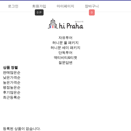
로그인
회원가입
마이페이지
장바구니
0 P
0
자유투어
허니문 풀 패키지
허니문 세미 패키지
단독투어
액티비티&티켓
질문답변
상품 정렬
판매많은순
낮은가격순
높은가격순
평점높은순
후기많은순
최근등록순
등록된 상품이 없습니다.