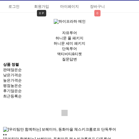
로그인
회원가입
마이페이지
장바구니
0 P
0
자유투어
허니문 풀 패키지
허니문 세미 패키지
단독투어
액티비티&티켓
질문답변
상품 정렬
판매많은순
낮은가격순
높은가격순
평점높은순
후기많은순
최근등록순