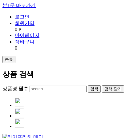
본1문 바로가기
로그인
회원가입
0 P
마이페이지
장바구니
0
분류
상품 검색
상품명
필수
검색
닫기