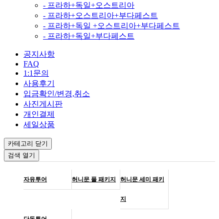
- 프라하+독일+오스트리아
- 프라하+오스트리아+부다페스트
- 프라하+독일 +오스트리아+부다페스트
- 프라하+독일+부다페스트
공지사항
FAQ
1:1문의
사용후기
입금확인/변경,취소
사진게시판
개인결제
세일상품
카테고리
닫기
검색
열기
자유투어
허니문 풀 패키지
허니문 세미 패키
지
단독투어