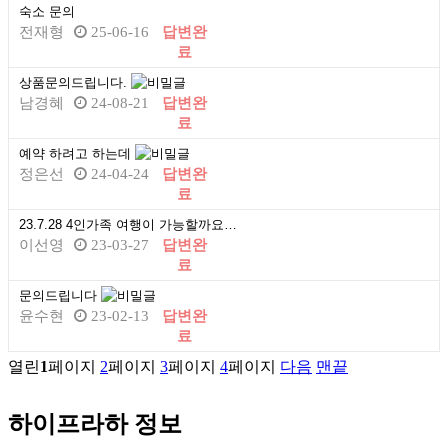
숙소 문의
전재형
25-06-16
답변완
료
상품문의드립니다.
남경혜
24-08-21
답변완
료
예약 하려고 하는데
정은선
24-04-24
답변완
료
23.7.28 4인가족 여행이 가능할까요?-답변이 급해요~ㅠㅠ
이선영
23-03-27
답변완
료
문의드립니다
윤수현
23-02-13
답변완
료
열린
1
페이지
2
페이지
3
페이지
4
페이지
다음
맨끝
하이프라하 정보