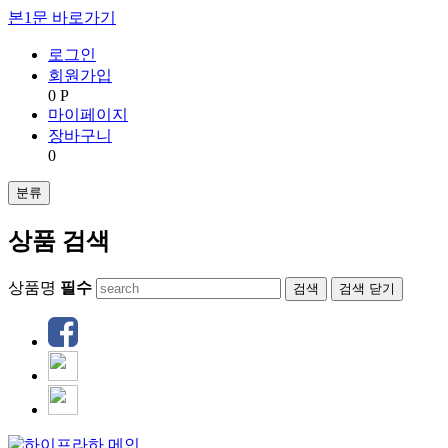
본1문 바로가기
로그인
회원가입
0 P
마이페이지
장바구니
0
분류
상품 검색
상품명
필수
검색
닫기