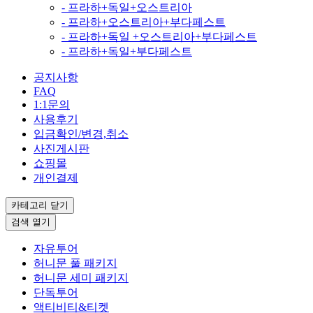
- 프라하+독일+오스트리아
- 프라하+오스트리아+부다페스트
- 프라하+독일 +오스트리아+부다페스트
- 프라하+독일+부다페스트
공지사항
FAQ
1:1문의
사용후기
입금확인/변경,취소
사진게시판
쇼핑몰
개인결제
카테고리
닫기
검색
열기
자유투어
허니문 풀 패키지
허니문 세미 패키지
단독투어
액티비티&티켓