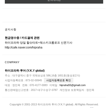
공지사항
현금영수증 / 카드결제 관련
하이프라하 당일 할슈타트+체스키크롬로프 신문기사
http://cafe.naver.com/hipraha
COMPANY
하이프라하 투어 (Y.K.Y global)
주소 : 대구광역시 중구 국채보상로 586,16층 1651호(동성로2가)
사업자등록번호 : 873-02-00945
사업자등록번호 확인
대표 : 정민욱
전화 : 070-4177-0083
이메일 :
hipraha55@gmail.com
통신판매업신고번호 : 2017-대구수성구-0787
개인정보 보호책임자 : 정민욱
Copyright © 2001-2013 하이프라하 투어 (Y.K.Y global). All Rights Reserved.