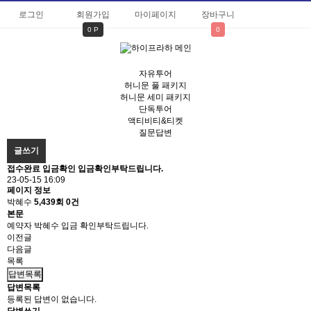
로그인
회원가입
마이페이지
장바구니
0 P
0
자유투어
허니문 풀 패키지
허니문 세미 패키지
단독투어
액티비티&티켓
질문답변
글쓰기
접수완료
입금확인
입금확인부탁드립니다.
23-05-15 16:09
페이지 정보
박혜수
5,439회
0건
본문
예약자 박혜수 입금 확인부탁드립니다.
이전글
다음글
목록
답변목록
답변목록
등록된 답변이 없습니다.