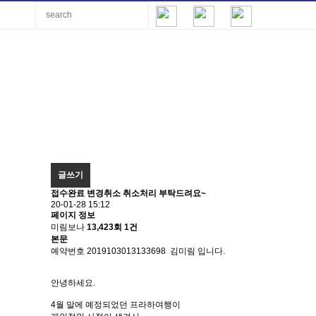
글쓰기
접수완료
변경취소
취소처리 부탁드려요~
20-01-28 15:12
페이지 정보
미림보나
13,423회
1건
본문
예약번호 2019103013133698 김미림 입니다.
안녕하세요.
4월 말에 예정되었던 프라하여행이