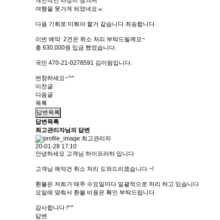
개인적인 사정이 생겨서
여행을 못가게 되었네요ㅠ.
다음 기회로 미뤄야 할거 같습니다 죄송합니다.
이번 예약 2건은 취소 처리 부탁드릴께요~
총 630,000원 입금 했었습니다.
국민 470-21-0278591 김미림입니다.
번창하세요~^^
이전글
다음글
목록
답변목록
답변목록
최고관리자님의 답변
최고관리자
20-01-28 17:10
안녕하세요 고객님 하이프라하 입니다
고객님 예약건 취소 처리 도와드리겠습니다 ~!
환불은 저희가 매주 수요일마다 일괄적으로 처리 하고 있습니다
요일에 맞춰서 환불 비용은 확인 부탁드립니다
감사합니다 !^^
답변